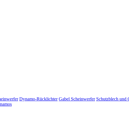
einwerfer
Dynamo-Rücklichter
Gabel Scheinwerfer
Schutzblech und G
namos