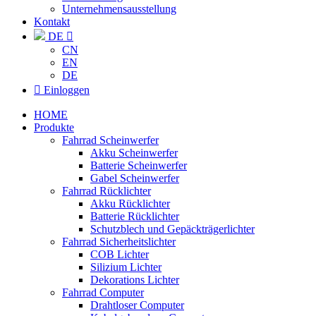
Unternehmensausstellung
Kontakt
DE

CN
EN
DE

Einloggen
HOME
Produkte
Fahrrad Scheinwerfer
Akku Scheinwerfer
Batterie Scheinwerfer
Gabel Scheinwerfer
Fahrrad Rücklichter
Akku Rücklichter
Batterie Rücklichter
Schutzblech und Gepäckträgerlichter
Fahrrad Sicherheitslichter
COB Lichter
Silizium Lichter
Dekorations Lichter
Fahrrad Computer
Drahtloser Computer