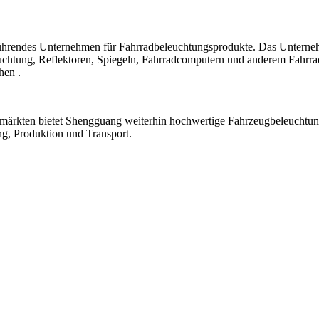
 führendes Unternehmen für Fahrradbeleuchtungsprodukte. Das Unterne
tung, Reflektoren, Spiegeln, Fahrradcomputern und anderem Fahrradz
hen .
tmärkten bietet Shengguang weiterhin hochwertige Fahrzeugbeleuchtu
ng, Produktion und Transport.