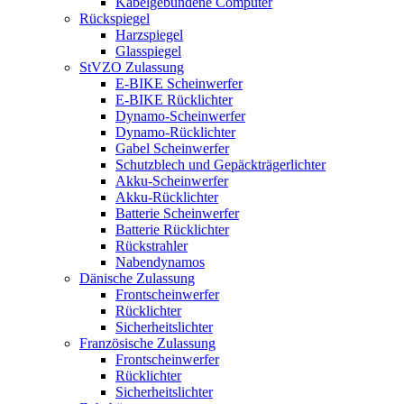
Kabelgebundene Computer
Rückspiegel
Harzspiegel
Glasspiegel
StVZO Zulassung
E-BIKE Scheinwerfer
E-BIKE Rücklichter
Dynamo-Scheinwerfer
Dynamo-Rücklichter
Gabel Scheinwerfer
Schutzblech und Gepäckträgerlichter
Akku-Scheinwerfer
Akku-Rücklichter
Batterie Scheinwerfer
Batterie Rücklichter
Rückstrahler
Nabendynamos
Dänische Zulassung
Frontscheinwerfer
Rücklichter
Sicherheitslichter
Französische Zulassung
Frontscheinwerfer
Rücklichter
Sicherheitslichter