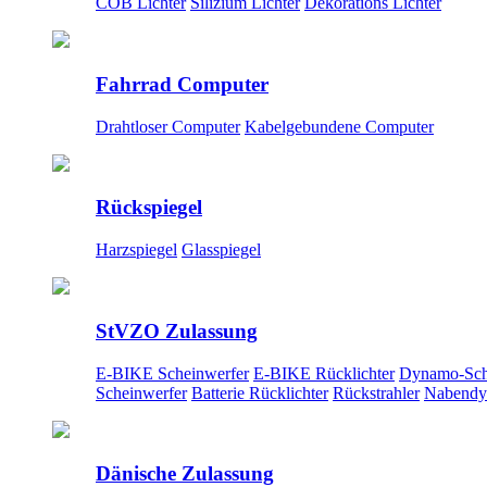
COB Lichter
Silizium Lichter
Dekorations Lichter
Fahrrad Computer
Drahtloser Computer
Kabelgebundene Computer
Rückspiegel
Harzspiegel
Glasspiegel
StVZO Zulassung
E-BIKE Scheinwerfer
E-BIKE Rücklichter
Dynamo-Sch
Scheinwerfer
Batterie Rücklichter
Rückstrahler
Nabendy
Dänische Zulassung