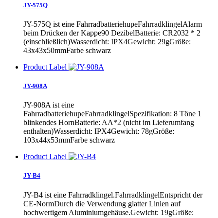
JY-575Q
JY-575Q ist eine FahrradbatteriehupeFahrradklingelAlarm
beim Drücken der Kappe90 DezibelBatterie: CR2032 * 2
(einschließlich)Wasserdicht: IPX4Gewicht: 29gGröße:
43x43x50mmFarbe schwarz
Product Label
JY-908A
JY-908A ist eine
FahrradbatteriehupeFahrradklingelSpezifikation: 8 Töne 1
blinkendes HornBatterie: AA*2 (nicht im Lieferumfang
enthalten)Wasserdicht: IPX4Gewicht: 78gGröße:
103x44x53mmFarbe schwarz
Product Label
JY-B4
JY-B4 ist eine Fahrradklingel.FahrradklingelEntspricht der
CE-NormDurch die Verwendung glatter Linien auf
hochwertigem Aluminiumgehäuse.Gewicht: 19gGröße: