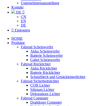
Unternehmensausstellung
Kontakt
DE

CN
EN
DE

Einloggen
HOME
Produkte
Fahrrad Scheinwerfer
Akku Scheinwerfer
Batterie Scheinwerfer
Gabel Scheinwerfer
Fahrrad Rücklichter
Akku Rücklichter
Batterie Rücklichter
Schutzblech und Gepäckträgerlichter
Fahrrad Sicherheitslichter
COB Lichter
Silizium Lichter
Dekorations Lichter
Fahrrad Computer
Drahtloser Computer