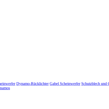
einwerfer
Dynamo-Rücklichter
Gabel Scheinwerfer
Schutzblech und G
namos