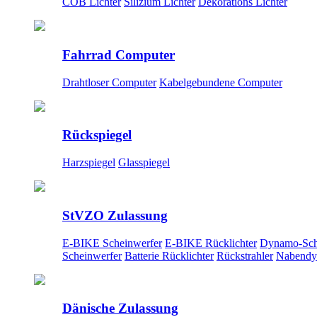
COB Lichter
Silizium Lichter
Dekorations Lichter
Fahrrad Computer
Drahtloser Computer
Kabelgebundene Computer
Rückspiegel
Harzspiegel
Glasspiegel
StVZO Zulassung
E-BIKE Scheinwerfer
E-BIKE Rücklichter
Dynamo-Sch
Scheinwerfer
Batterie Rücklichter
Rückstrahler
Nabendy
Dänische Zulassung