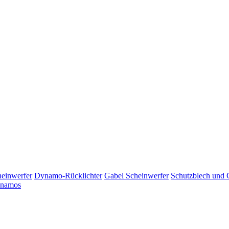
einwerfer
Dynamo-Rücklichter
Gabel Scheinwerfer
Schutzblech und G
namos