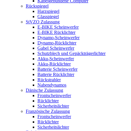
Kabelgebundene Computer
Rückspiegel
Harzspiegel
Glasspiegel
StVZO Zulassung
E-BIKE Scheinwerfer
E-BIKE Rücklichter
Dynamo-Scheinwerfer
Dynamo-Rücklichter
Gabel Scheinwerfer
Schutzblech und Gepäckträgerlichter
Akku-Scheinwerfer
Akku-Rücklichter
Batterie Scheinwerfer
Batterie Rücklichter
Rückstrahler
Nabendynamos
Dänische Zulassung
Frontscheinwerfer
Rücklichter
Sicherheitslichter
Französische Zulassung
Frontscheinwerfer
Rücklichter
Sicherheitslichter