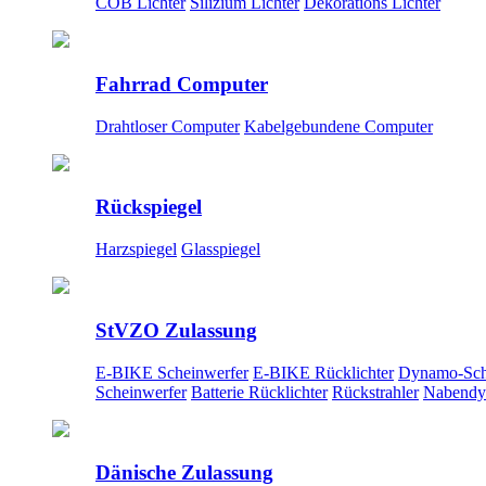
COB Lichter
Silizium Lichter
Dekorations Lichter
Fahrrad Computer
Drahtloser Computer
Kabelgebundene Computer
Rückspiegel
Harzspiegel
Glasspiegel
StVZO Zulassung
E-BIKE Scheinwerfer
E-BIKE Rücklichter
Dynamo-Sch
Scheinwerfer
Batterie Rücklichter
Rückstrahler
Nabendy
Dänische Zulassung