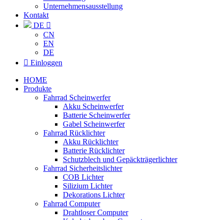
Unternehmensausstellung
Kontakt
DE

CN
EN
DE

Einloggen
HOME
Produkte
Fahrrad Scheinwerfer
Akku Scheinwerfer
Batterie Scheinwerfer
Gabel Scheinwerfer
Fahrrad Rücklichter
Akku Rücklichter
Batterie Rücklichter
Schutzblech und Gepäckträgerlichter
Fahrrad Sicherheitslichter
COB Lichter
Silizium Lichter
Dekorations Lichter
Fahrrad Computer
Drahtloser Computer