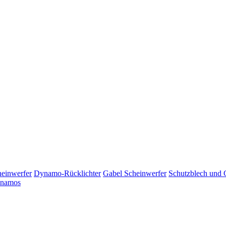
einwerfer
Dynamo-Rücklichter
Gabel Scheinwerfer
Schutzblech und G
namos