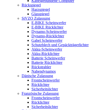
Kabelgebundene Computer
Rückspiegel
Harzspiegel
Glasspiegel
StVZO Zulassung
E-BIKE Scheinwerfer
E-BIKE Rücklichter
Dynamo-Scheinwerfer
Dynamo-Rücklichter
Gabel Scheinwerfer
Schutzblech und Gepäckträgerlichter
Akku-Scheinwerfer
Akku-Rücklichter
Batterie Scheinwerfer
Batterie Rücklichter
Rückstrahler
Nabendynamos
Dänische Zulassung
Frontscheinwerfer
Rücklichter
Sicherheitslichter
Französische Zulassung
Frontscheinwerfer
Rücklichter
Sicherheitslichter