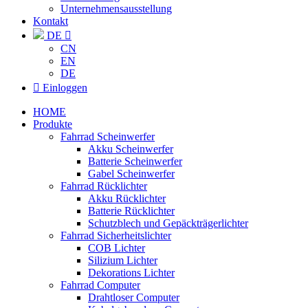
Unternehmensausstellung
Kontakt
DE

CN
EN
DE

Einloggen
HOME
Produkte
Fahrrad Scheinwerfer
Akku Scheinwerfer
Batterie Scheinwerfer
Gabel Scheinwerfer
Fahrrad Rücklichter
Akku Rücklichter
Batterie Rücklichter
Schutzblech und Gepäckträgerlichter
Fahrrad Sicherheitslichter
COB Lichter
Silizium Lichter
Dekorations Lichter
Fahrrad Computer
Drahtloser Computer