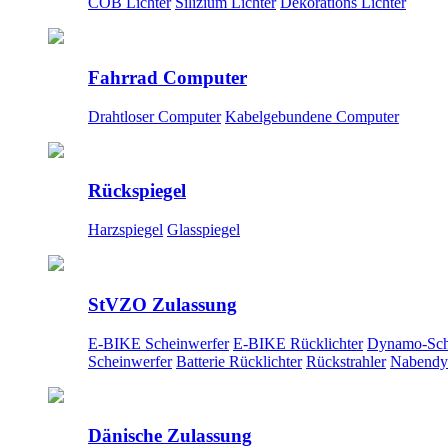
COB Lichter
Silizium Lichter
Dekorations Lichter
Fahrrad Computer
Drahtloser Computer
Kabelgebundene Computer
Rückspiegel
Harzspiegel
Glasspiegel
StVZO Zulassung
E-BIKE Scheinwerfer
E-BIKE Rücklichter
Dynamo-Sch
Scheinwerfer
Batterie Rücklichter
Rückstrahler
Nabendy
Dänische Zulassung